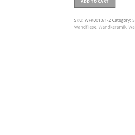
ADD TO CART
Wandfliesen,
abstrakt,
Raku,
SKU:
WFK0010/1-2
Category:
S
Unikate
Wandfliese
,
Wandkeramik
,
Wa
quantity