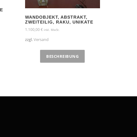
TE
WANDOBJEKT, ABSTRAKT,
ZWEITEILIG, RAKU, UNIKATE
1.100,00
€
inkl. MwSt.
zzgl.
Versand
BESCHREIBUNG