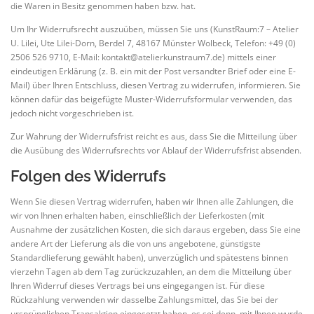
die Waren in Besitz genommen haben bzw. hat.
Um Ihr Widerrufsrecht auszuüben, müssen Sie uns (KunstRaum:7 – Atelier
U. Lilei, Ute Lilei-Dorn, Berdel 7, 48167 Münster Wolbeck, Telefon: +49 (0)
2506 526 9710, E-Mail: kontakt@atelierkunstraum7.de) mittels einer
eindeutigen Erklärung (z. B. ein mit der Post versandter Brief oder eine E-
Mail) über Ihren Entschluss, diesen Vertrag zu widerrufen, informieren. Sie
können dafür das beigefügte Muster-Widerrufsformular verwenden, das
jedoch nicht vorgeschrieben ist.
Zur Wahrung der Widerrufsfrist reicht es aus, dass Sie die Mitteilung über
die Ausübung des Widerrufsrechts vor Ablauf der Widerrufsfrist absenden.
Folgen des Widerrufs
Wenn Sie diesen Vertrag widerrufen, haben wir Ihnen alle Zahlungen, die
wir von Ihnen erhalten haben, einschließlich der Lieferkosten (mit
Ausnahme der zusätzlichen Kosten, die sich daraus ergeben, dass Sie eine
andere Art der Lieferung als die von uns angebotene, günstigste
Standardlieferung gewählt haben), unverzüglich und spätestens binnen
vierzehn Tagen ab dem Tag zurückzuzahlen, an dem die Mitteilung über
Ihren Widerruf dieses Vertrags bei uns eingegangen ist. Für diese
Rückzahlung verwenden wir dasselbe Zahlungsmittel, das Sie bei der
ursprünglichen Transaktion eingesetzt haben, es sei denn, mit Ihnen wurde