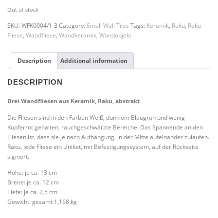
Out of stock
SKU:
WFK0004/1-3
Category:
Small Wall Tiles
Tags:
Keramik
,
Raku
,
Raku
Fliese
,
Wandfliese
,
Wandkeramik
,
Wandobjekt
Description
Additional information
DESCRIPTION
Drei Wandfliesen aus Keramik, Raku, abstrakt
Die Fliesen sind in den Farben Weiß, dunklem Blaugrün und wenig
Kupferrot gehalten, rauchgeschwärzte Bereiche. Das Spannende an den
Fliesen ist, dass sie je nach Aufhängung, in der Mitte aufeinander zulaufen.
Raku, jede Fliese ein Unikat, mit Befestigungssystem, auf der Rückseite
signiert.
Höhe: je ca. 13 cm
Breite: je ca. 12 cm
Tiefe: je ca. 2,5 cm
Gewicht: gesamt 1,168 kg