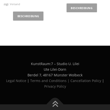
zzgl.
Versand
BESCHREIBUNG
BESCHREIBUNG
KunstRaum:7 – Studio U. Lilei
Ute Lilei-Dorn
Berdel 7, 48167 Münster Wolbeck
Legal Notice
|
Terms and Conditions | Cancellation Policy
|
Privacy Policy