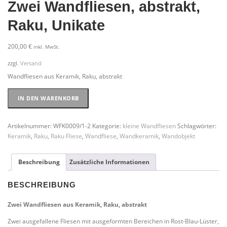
Zwei Wandfliesen, abstrakt,
Raku, Unikate
200,00
€
inkl. MwSt.
zzgl.
Versand
Wandfliesen aus Keramik, Raku, abstrakt
Zwei
IN DEN WARENKORB
Wandfliesen,
abstrakt,
Raku,
Artikelnummer:
WFK0009/1-2
Kategorie:
kleine Wandfliesen
Schlagwörter:
Unikate
Keramik
,
Raku
,
Raku Fliese
,
Wandfliese
,
Wandkeramik
,
Wandobjekt
Menge
Beschreibung
Zusätzliche Informationen
BESCHREIBUNG
Zwei Wandfliesen aus Keramik, Raku, abstrakt
Zwei ausgefallene Fliesen mit ausgeformten Bereichen in Rost-Blau-Lüster,