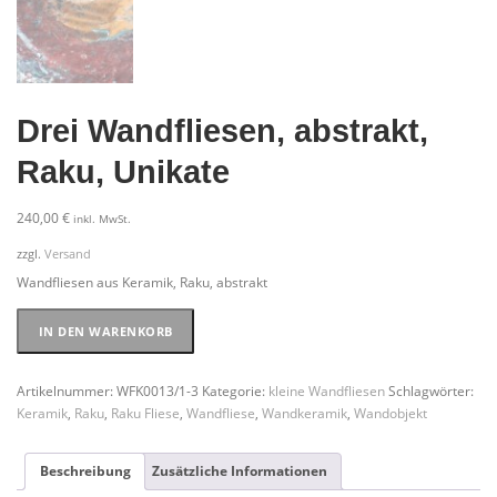
Drei Wandfliesen, abstrakt,
Raku, Unikate
240,00
€
inkl. MwSt.
zzgl.
Versand
Wandfliesen aus Keramik, Raku, abstrakt
Drei
IN DEN WARENKORB
Wandfliesen,
abstrakt,
Raku,
Artikelnummer:
WFK0013/1-3
Kategorie:
kleine Wandfliesen
Schlagwörter:
Unikate
Keramik
,
Raku
,
Raku Fliese
,
Wandfliese
,
Wandkeramik
,
Wandobjekt
Menge
Beschreibung
Zusätzliche Informationen