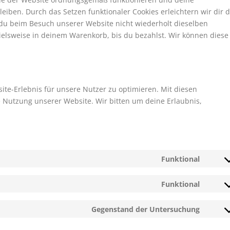
eiben. Durch das Setzen funktionaler Cookies erleichtern wir dir 
du beim Besuch unserer Website nicht wiederholt dieselben
pielsweise in deinem Warenkorb, bis du bezahlst. Wir können diese
te-Erlebnis für unsere Nutzer zu optimieren. Mit diesen
ie Nutzung unserer Website. Wir bitten um deine Erlaubnis,
Funktional
Conse
to
Funktional
servic
Conse
wordp
to
Gegenstand der Untersuchung
servic
Conse
compl
to