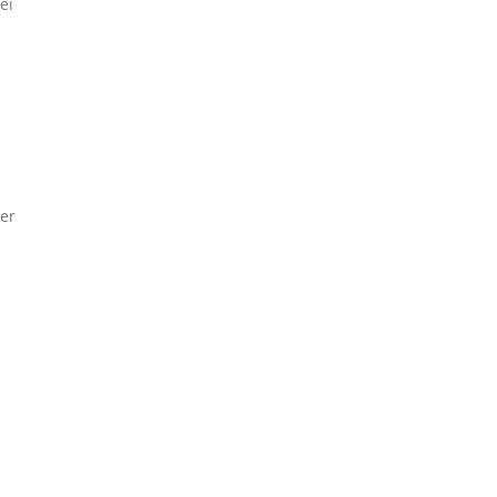
ei
,
er